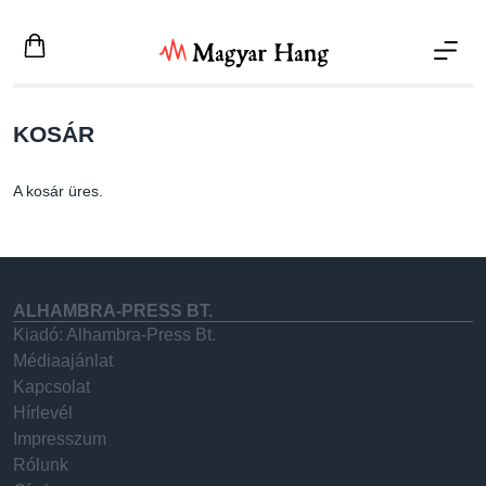
Ugrás a tartalomra
KOSÁR
A kosár üres.
ALHAMBRA-PRESS BT.
Kiadó: Alhambra-Press Bt.
Médiaajánlat
Kapcsolat
Hírlevél
Impresszum
Rólunk